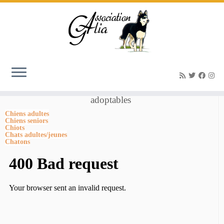
Accueil
»
alto0
Nos Animaux
adoptables
Chiens adultes
Chiens seniors
Chiots
Chats adultes/jeunes
Chatons