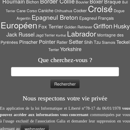
Border Collie
Roumain
Boxer
Braque
Bichon
Bouvier
Bull
Croisé
Caniche
Cocker
Cane Corso
Dogue
Chihuahua
Terrier
Epagneul Breton
Epagneul Français
Argentin
Européen
Griffon
Husky
Fox Terrier
Golden Retriever
Labrador
Jack Russel
Montagne des
Jagd Terrier
Korthal
Setter
Pointer
Pinscher
Teckel
Shih Tzu
Pyrénées
Ratier
Siamois
Yorkshire
Terrier
Que cherchez-vous ?
Rechercher :
Nous respectons votre vie privée
En application de la loi Informatique et Liberté n°78-17 du 06/01/1978
vous
pouvez accéder aux informations vous concernant
communiquées par vous
à l'usage exclusif de l'association Galia et demander leur suppression en vous
webmaster
adressant au
.