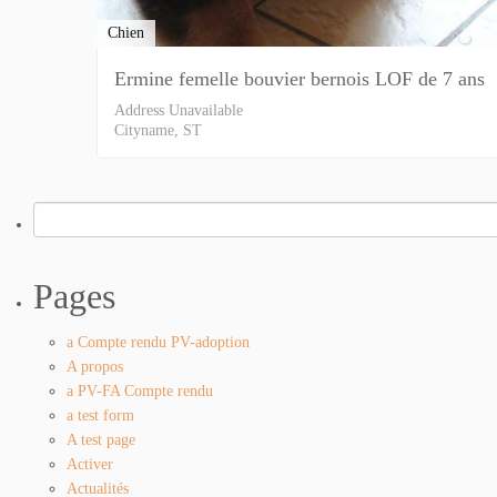
Chien
Ermine femelle bouvier bernois LOF de 7 ans
Address Unavailable
Cityname, ST
Rechercher :
Pages
a Compte rendu PV-adoption
A propos
a PV-FA Compte rendu
a test form
A test page
Activer
Actualités