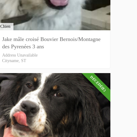
Chien
Jake mâle croisé Bouvier Bernois/Montagne
des Pyrenées 3 ans
Address Unavailable
Cityname, ST
DÉCÉDÉ(E)