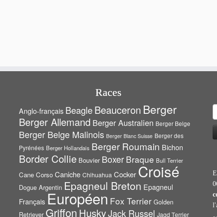
Races
Berger
Beauceron
Beagle
R
Anglo-français
Berger Allemand
Berger Australien
Berger Belge
Berger Belge Malinois
Berger des
Berger Blanc Suisse
Berger Roumain
Bichon
Pyrénées
Berger Hollandais
Border Collie
Boxer
Braque
Bouvier
Bull Terrier
Croisé
Caniche
Cocker
E
Cane Corso
Chihuahua
Epagneul Breton
0
Epagneul
Dogue Argentin
Européen
c
Fox Terrier
Français
Golden
l
Griffon
Husky
Jack Russel
Retriever
Jagd Terrier