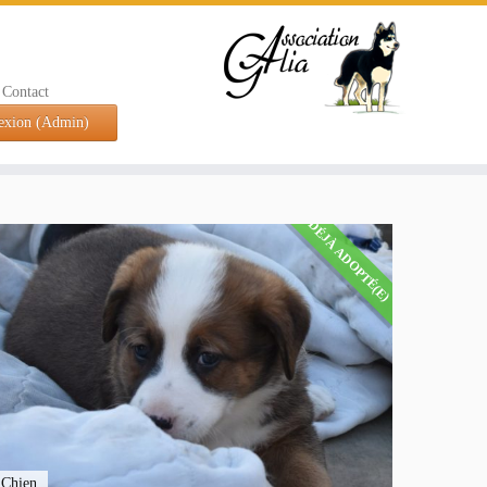
Contact
exion (Admin)
DÉJÀ ADOPTÉ(E)
Chien