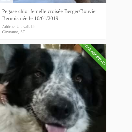
Pegase chiot femelle croisée Berger/Bouvier
Bernois née le 10/01/2019
Address Unavailable
Cityname, ST
DÉJÀ ADOPTÉ(E)