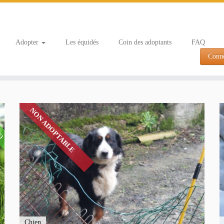
Adopter
Les équidés
Coin des adoptants
FAQ
Conn
E)
NON ADOPTABLE
Chien