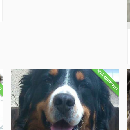
E)
DÉJÀ ADOPTÉ(E)