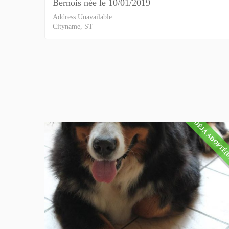
Bernois née le 10/01/2019
Address Unavailable
Cityname, ST
DÉJÀ ADOPTÉ(