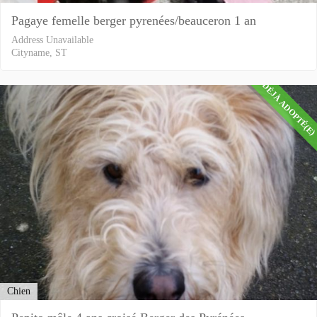
Pagaye femelle berger pyrenées/beauceron 1 an
Address Unavailable
Cityname, ST
DÉJÀ ADOPTÉ(E
Chien