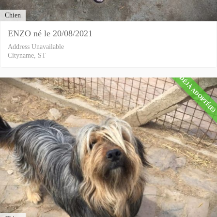
Chien
ENZO né le 20/08/2021
Address Unavailable
Cityname, ST
DÉJÀ ADOPTÉ(E