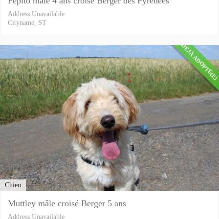
Pepito mâle 4 ans croisé Berger des Pyrénées
Address Unavailable
Cityname, ST
DÉJÀ ADOPTÉ(E
Chien
Muttley mâle croisé Berger 5 ans
Address Unavailable