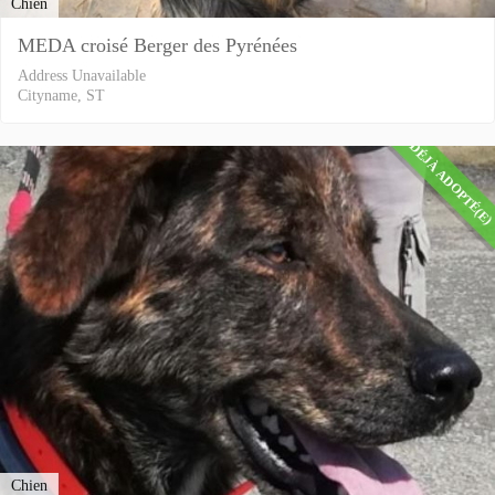
Chien
MEDA croisé Berger des Pyrénées
Address Unavailable
Cityname, ST
DÉJÀ ADOPTÉ(E
Chien