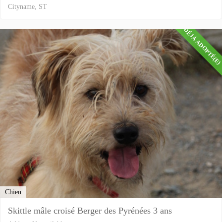
Cityname, ST
DÉJÀ ADOPTÉ(E
Chien
Skittle mâle croisé Berger des Pyrénées 3 ans