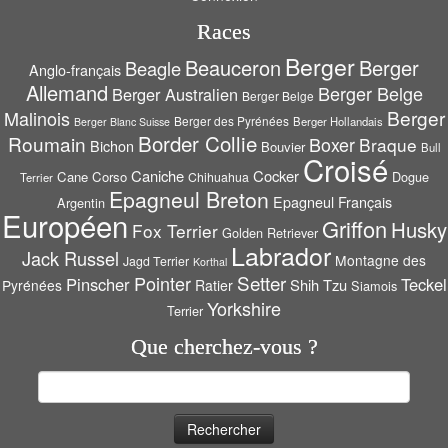
Races
Berger
Beauceron
Berger
Beagle
Anglo-français
Allemand
Berger Belge
Berger Australien
Berger Belge
Berger
Malinois
Berger des Pyrénées
Berger Hollandais
Berger Blanc Suisse
Border Collie
Roumain
Boxer
Braque
Bichon
Bouvier
Bull
Croisé
Caniche
Cocker
Cane Corso
Dogue
Chihuahua
Terrier
Epagneul Breton
Epagneul Français
Argentin
Européen
Griffon
Husky
Fox Terrier
Golden Retriever
Labrador
Jack Russel
Montagne des
Jagd Terrier
Korthal
Setter
Pointer
Pinscher
Teckel
Shih Tzu
Pyrénées
Ratier
Siamois
Yorkshire
Terrier
Que cherchez-vous ?
Rechercher :