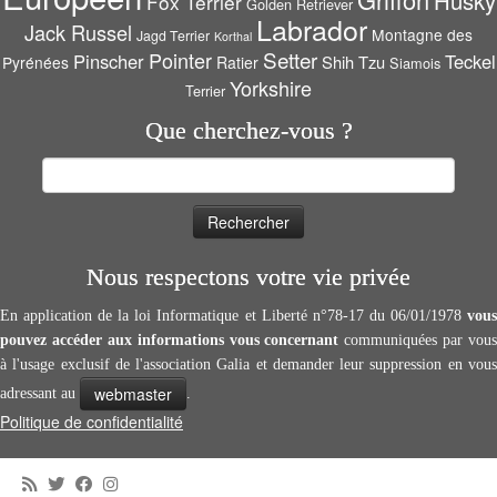
Husky
Fox Terrier
Golden Retriever
Labrador
Jack Russel
Montagne des
Jagd Terrier
Korthal
Setter
Pointer
Pinscher
Teckel
Shih Tzu
Pyrénées
Ratier
Siamois
Yorkshire
Terrier
Que cherchez-vous ?
Rechercher :
Nous respectons votre vie privée
En application de la loi Informatique et Liberté n°78-17 du 06/01/1978
vous
pouvez accéder aux informations vous concernant
communiquées par vous
à l'usage exclusif de l'association Galia et demander leur suppression en vous
webmaster
adressant au
.
Politique de confidentialité