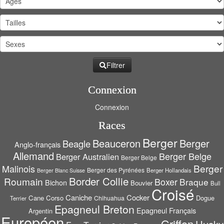
Filtrer
Connexion
Connexion
Races
Berger
Beauceron
Berger
Beagle
Anglo-français
Allemand
Berger Belge
Berger Australien
Berger Belge
Berger
Malinois
Berger des Pyrénées
Berger Hollandais
Berger Blanc Suisse
Border Collie
Roumain
Boxer
Braque
Bichon
Bouvier
Bull
Croisé
Caniche
Cocker
Cane Corso
Dogue
Chihuahua
Terrier
Epagneul Breton
Epagneul Français
Argentin
Européen
Griffon