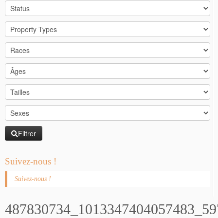
Filtrer
Suivez-nous !
Suivez-nous !
487830734_1013347404057483_59