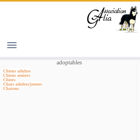
Accueil
»
487830734_1013347404057483_5973345191077166438_n
Nos Animaux
adoptables
Chiens adultes
Chiens seniors
Chiots
Chats adultes/jeunes
Chatons