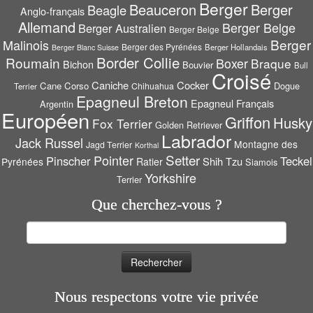
Berger
Beauceron
Berger
Beagle
Anglo-français
Allemand
Berger Belge
Berger Australien
Berger Belge
Berger
Malinois
Berger des Pyrénées
Berger Hollandais
Berger Blanc Suisse
Border Collie
Roumain
Boxer
Braque
Bichon
Bouvier
Bull
Croisé
Caniche
Cocker
Cane Corso
Dogue
Chihuahua
Terrier
Epagneul Breton
Epagneul Français
Argentin
Européen
Griffon
Husky
Fox Terrier
Golden Retriever
Labrador
Jack Russel
Montagne des
Jagd Terrier
Korthal
Setter
Pointer
Pinscher
Teckel
Shih Tzu
Pyrénées
Ratier
Siamois
Yorkshire
Terrier
Que cherchez-vous ?
Rechercher :
Nous respectons votre vie privée