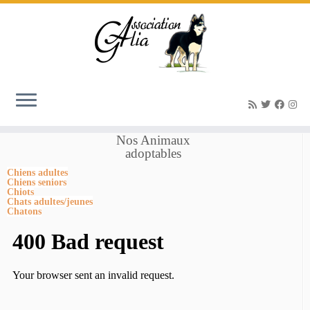
Accueil
»
Maldive femelle croisée Labrador/Malinois 10 mois
»
Maldive 2
png
Nos Animaux
adoptables
Chiens adultes
Chiens seniors
Chiots
Chats adultes/jeunes
Chatons