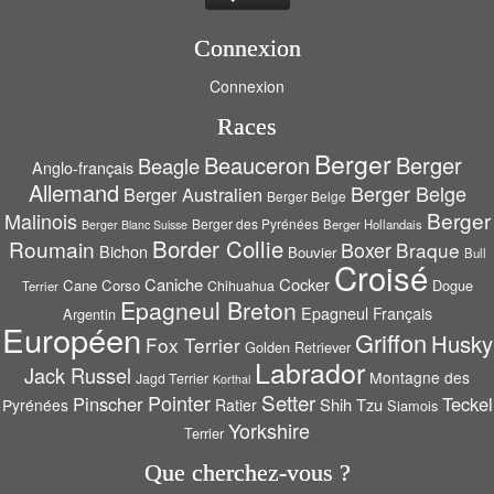
Connexion
Connexion
Races
Berger
Beauceron
Berger
Beagle
Anglo-français
Allemand
Berger Belge
Berger Australien
Berger Belge
Berger
Malinois
Berger des Pyrénées
Berger Hollandais
Berger Blanc Suisse
Border Collie
Roumain
Boxer
Braque
Bichon
Bouvier
Bull
Croisé
Caniche
Cocker
Cane Corso
Dogue
Chihuahua
Terrier
Epagneul Breton
Epagneul Français
Argentin
Européen
Griffon
Husky
Fox Terrier
Golden Retriever
Labrador
Jack Russel
Montagne des
Jagd Terrier
Korthal
Setter
Pointer
Pinscher
Teckel
Shih Tzu
Pyrénées
Ratier
Siamois
Yorkshire
Terrier
Que cherchez-vous ?