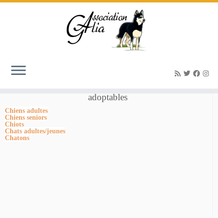
Accueil
»
Maxx-1
Nos Animaux
adoptables
Chiens adultes
Chiens seniors
Chiots
Chats adultes/jeunes
Chatons