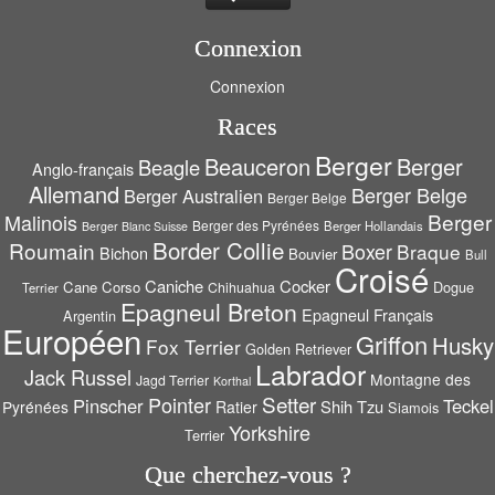
Connexion
Connexion
Races
Berger
Beauceron
Berger
Beagle
Anglo-français
Allemand
Berger Belge
Berger Australien
Berger Belge
Berger
Malinois
Berger des Pyrénées
Berger Hollandais
Berger Blanc Suisse
Border Collie
Roumain
Boxer
Braque
Bichon
Bouvier
Bull
Croisé
Caniche
Cocker
Cane Corso
Dogue
Chihuahua
Terrier
Epagneul Breton
Epagneul Français
Argentin
Européen
Griffon
Husky
Fox Terrier
Golden Retriever
Labrador
Jack Russel
Montagne des
Jagd Terrier
Korthal
Setter
Pointer
Pinscher
Teckel
Shih Tzu
Pyrénées
Ratier
Siamois
Yorkshire
Terrier
Que cherchez-vous ?