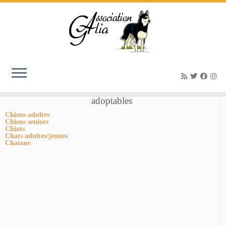
Accueil
»
Ponka femelle croisée Papillon 5 ans et demi
»
POnka 1 29 08
Nos Animaux
adoptables
Chiens adultes
Chiens seniors
Chiots
Chats adultes/jeunes
Chatons