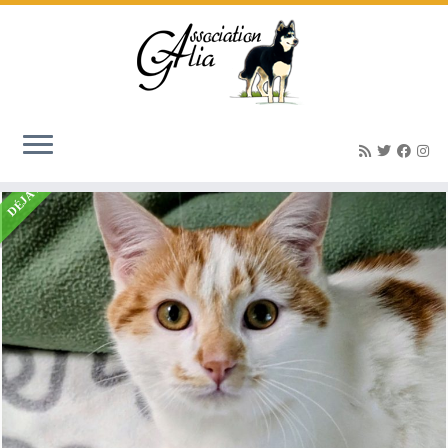
Accueil
»
Listings
»
ALADIN – doux (né le 01/06/2025)
DÉJÀ ADOPTÉ(E)