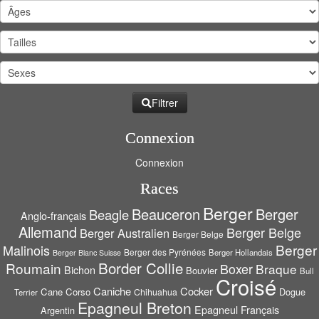
Filtrer
Connexion
Connexion
Races
Berger
Beauceron
Berger
Beagle
Anglo-français
Allemand
Berger Belge
Berger Australien
Berger Belge
Berger
Malinois
Berger des Pyrénées
Berger Hollandais
Berger Blanc Suisse
Border Collie
Roumain
Boxer
Braque
Bichon
Bouvier
Bull
Croisé
Caniche
Cocker
Cane Corso
Dogue
Chihuahua
Terrier
Epagneul Breton
Epagneul Français
Argentin