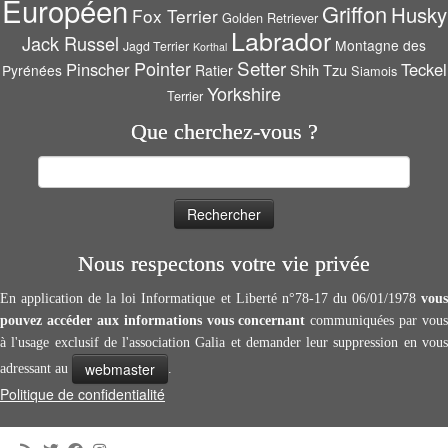
Européen
Griffon
Husky
Fox Terrier
Golden Retriever
Labrador
Jack Russel
Montagne des
Jagd Terrier
Korthal
Setter
Pointer
Pinscher
Teckel
Shih Tzu
Pyrénées
Ratier
Siamois
Yorkshire
Terrier
Que cherchez-vous ?
Rechercher :
Nous respectons votre vie privée
En application de la loi Informatique et Liberté n°78-17 du 06/01/1978
vous
pouvez accéder aux informations vous concernant
communiquées par vous
à l'usage exclusif de l'association Galia et demander leur suppression en vous
webmaster
adressant au
.
Politique de confidentialité