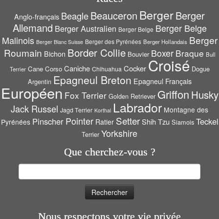
Berger
Beauceron
Berger
Beagle
Anglo-français
Allemand
Berger Belge
Berger Australien
Berger Belge
Berger
Malinois
Berger des Pyrénées
Berger Hollandais
Berger Blanc Suisse
Border Collie
Roumain
Boxer
Braque
Bichon
Bouvier
Bull
Croisé
Caniche
Cocker
Cane Corso
Dogue
Chihuahua
Terrier
Epagneul Breton
Epagneul Français
Argentin
Européen
Griffon
Husky
Fox Terrier
Golden Retriever
Labrador
Jack Russel
Montagne des
Jagd Terrier
Korthal
Setter
Pointer
Pinscher
Teckel
Shih Tzu
Pyrénées
Ratier
Siamois
Yorkshire
Terrier
Que cherchez-vous ?
Rechercher :
Nous respectons votre vie privée