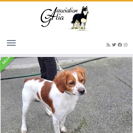
Accueil
»
Listings
»
BOBY2 Breton épagneul – Mâle né 04/12/2021
DÉJÀ ADOPTÉ(E)