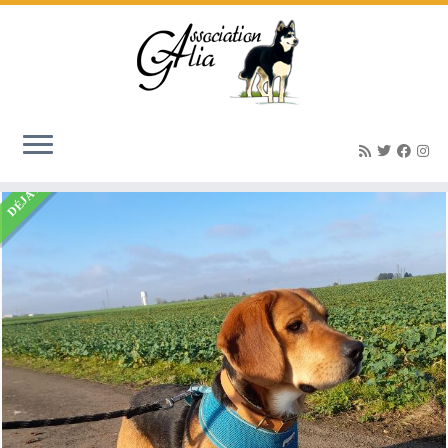
Accueil
»
Listings
»
BUCKO Mâle X type beagle né le 01/02/2024
DÉJÀ ADOPTÉ(E)