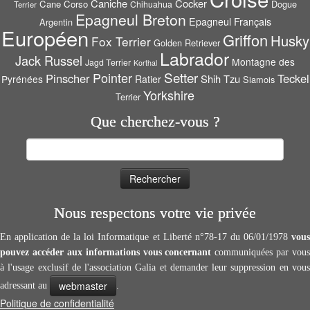
Caniche
Cocker
Cane Corso
Dogue
Chihuahua
Terrier
Epagneul Breton
Epagneul Français
Argentin
Européen
Griffon
Husky
Fox Terrier
Golden Retriever
Labrador
Jack Russel
Montagne des
Jagd Terrier
Korthal
Setter
Pointer
Pinscher
Teckel
Shih Tzu
Pyrénées
Ratier
Siamois
Yorkshire
Terrier
Que cherchez-vous ?
Rechercher :
Nous respectons votre vie privée
En application de la loi Informatique et Liberté n°78-17 du 06/01/1978
vous
pouvez accéder aux informations vous concernant
communiquées par vous
à l'usage exclusif de l'association Galia et demander leur suppression en vous
webmaster
adressant au
.
Politique de confidentialité