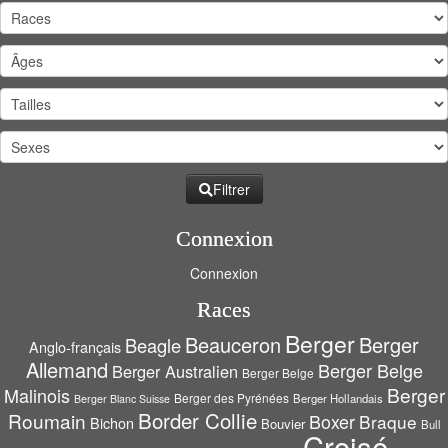
Filtrer
Connexion
Connexion
Races
Berger
Beauceron
Berger
Beagle
Anglo-français
Allemand
Berger Belge
Berger Australien
Berger Belge
Berger
Malinois
Berger des Pyrénées
Berger Hollandais
Berger Blanc Suisse
Border Collie
Roumain
Boxer
Braque
Bichon
Bouvier
Bull
Croisé