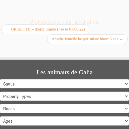
Parcourir les articles
←
GRISETTE – douce timide (née le 01/06/22)
Apache femelle berger suisse blanc 3 ans
→
Les animaux de Galia