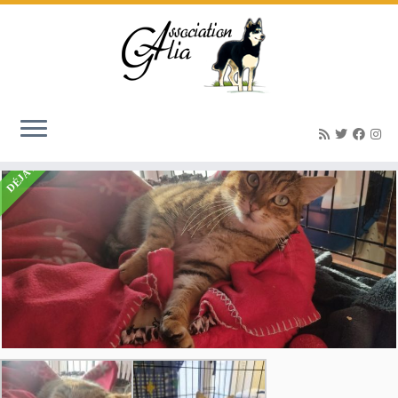
Accueil
»
Listings
»
GARFIELD -calme & calin (né le 01/06/22)
DÉJÀ ADOPTÉ(E)