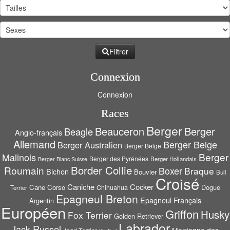
Filtrer
Connexion
Connexion
Races
Berger
Beauceron
Berger
Beagle
Anglo-français
Allemand
Berger Belge
Berger Australien
Berger Belge
Berger
Malinois
Berger des Pyrénées
Berger Hollandais
Berger Blanc Suisse
Border Collie
Roumain
Boxer
Braque
Bichon
Bouvier
Bull
Croisé
Caniche
Cocker
Cane Corso
Dogue
Chihuahua
Terrier
Epagneul Breton
Epagneul Français
Argentin
Européen
Griffon
Husky
Fox Terrier
Golden Retriever
Labrador
Jack Russel