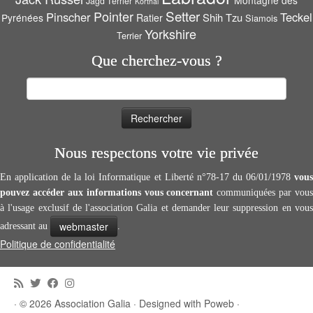
Montagne des
Jagd Terrier
Korthal
Setter
Pointer
Pinscher
Teckel
Shih Tzu
Pyrénées
Ratier
Siamois
Yorkshire
Terrier
Que cherchez-vous ?
Rechercher :
Nous respectons votre vie privée
En application de la loi Informatique et Liberté n°78-17 du 06/01/1978
vous
pouvez accéder aux informations vous concernant
communiquées par vous
à l'usage exclusif de l'association Galia et demander leur suppression en vous
webmaster
adressant au
.
Politique de confidentialité
·
© 2026
Association Galia
·
Designed with
Poweb
·