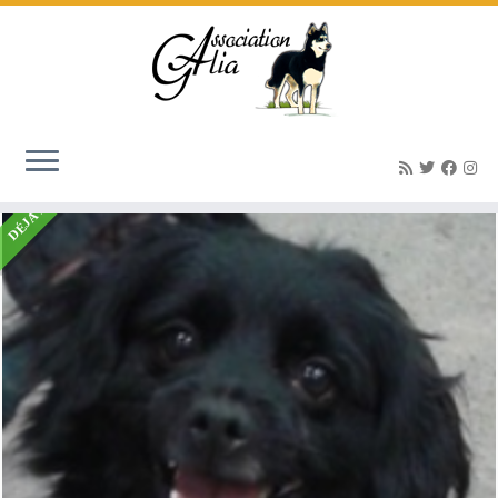
Accueil
»
Listings
»
Haribo petit mâle croisé Epagneul 2 ans
DÉJÀ ADOPTÉ(E)