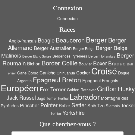
Connexion
Connexion
Races
Berger
Beauceron
Berger
Beagle
Anglo-français
Allemand
Berger Belge
Berger Australien
Berger Belge
Berger
Malinois
Berger des Pyrénées
Berger Hollandais
Berger Blanc Suisse
Border Collie
Roumain
Boxer
Braque
Bichon
Bouvier
Bull
Croisé
Caniche
Cocker
Cane Corso
Dogue
Chihuahua
Terrier
Epagneul Breton
Epagneul Français
Argentin
Européen
Griffon
Husky
Fox Terrier
Golden Retriever
Labrador
Jack Russel
Montagne des
Jagd Terrier
Korthal
Setter
Pointer
Pinscher
Teckel
Shih Tzu
Pyrénées
Ratier
Siamois
Yorkshire
Terrier
Que cherchez-vous ?
Rechercher :