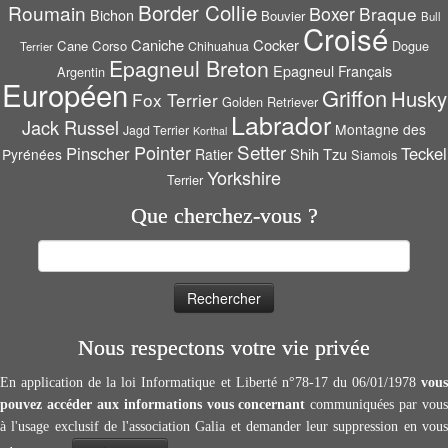
Border Collie
Roumain
Boxer
Braque
Bichon
Bouvier
Bull
Croisé
Caniche
Cocker
Cane Corso
Dogue
Chihuahua
Terrier
Epagneul Breton
Epagneul Français
Argentin
Européen
Griffon
Husky
Fox Terrier
Golden Retriever
Labrador
Jack Russel
Montagne des
Jagd Terrier
Korthal
Setter
Pointer
Pinscher
Teckel
Shih Tzu
Pyrénées
Ratier
Siamois
Yorkshire
Terrier
Que cherchez-vous ?
Rechercher :
Nous respectons votre vie privée
En application de la loi Informatique et Liberté n°78-17 du 06/01/1978
vous
pouvez accéder aux informations vous concernant
communiquées par vous
à l'usage exclusif de l'association Galia et demander leur suppression en vous