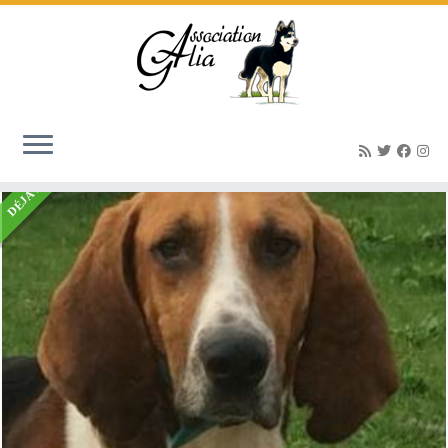
Accueil
»
Listings
»
Lucky mâle Poitevin 5 ans
DÉJÀ ADOPTÉ(E)