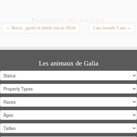
Parcourir les articles
←
Rocco , gentil et timide (né en 2014)
Lara femelle 5 ans
→
Les animaux de Galia