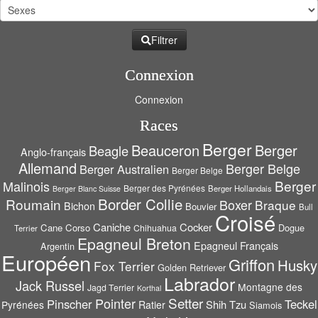
Filtrer
Connexion
Connexion
Races
Berger
Beauceron
Berger
Beagle
Anglo-français
Allemand
Berger Belge
Berger Australien
Berger Belge
Berger
Malinois
Berger des Pyrénées
Berger Hollandais
Berger Blanc Suisse
Border Collie
Roumain
Boxer
Braque
Bichon
Bouvier
Bull
Croisé
Caniche
Cocker
Cane Corso
Dogue
Chihuahua
Terrier
Epagneul Breton
Epagneul Français
Argentin
Européen
Griffon
Husky
Fox Terrier
Golden Retriever
Labrador
Jack Russel
Montagne des
Jagd Terrier
Korthal
Setter
Pointer
Pinscher
Teckel
Shih Tzu
Pyrénées
Ratier
Siamois