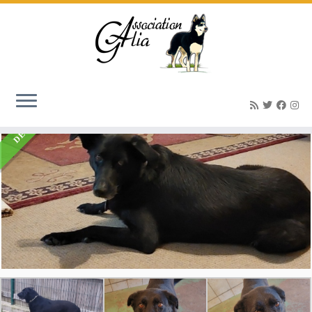
Accueil
»
Listings
»
Miaa femelle 6 ans
DÉCÉDÉ(E)