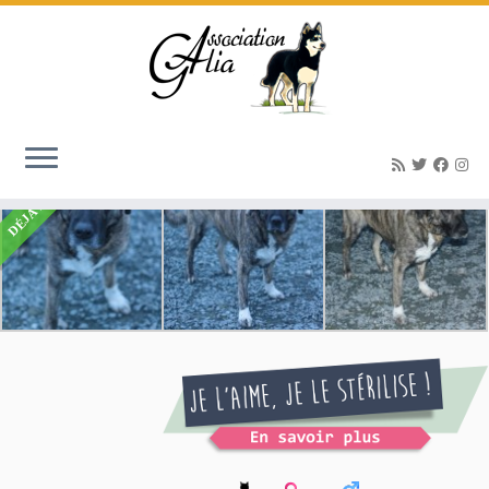
Accueil
»
Listings
»
Nounours femelle croisée Cane Corso 2 ans
DÉJÀ ADOPTÉ(E)