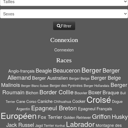
Filtrer
Connexion
Connexion
Races
Berger
Beauceron
Berger
Beagle
Anglo-français
Allemand
Berger Belge
Berger Australien
Berger Belge
Berger
Malinois
Berger des Pyrénées
Berger Hollandais
Berger Blanc Suisse
Border Collie
Roumain
Boxer
Braque
Bichon
Bouvier
Bull
Croisé
Caniche
Cocker
Cane Corso
Dogue
Chihuahua
Terrier
Epagneul Breton
Epagneul Français
Argentin
Européen
Griffon
Husky
Fox Terrier
Golden Retriever
Labrador
Jack Russel
Montagne des
Jagd Terrier
Korthal