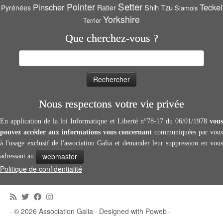
Setter
Pointer
Pinscher
Teckel
Shih Tzu
Pyrénées
Ratier
Siamois
Yorkshire
Terrier
Que cherchez-vous ?
Rechercher :
Nous respectons votre vie privée
En application de la loi Informatique et Liberté n°78-17 du 06/01/1978
vous
pouvez accéder aux informations vous concernant
communiquées par vous
à l'usage exclusif de l'association Galia et demander leur suppression en vous
webmaster
adressant au
.
Politique de confidentialité
·
© 2026
Association Galia
·
Designed with
Poweb
·