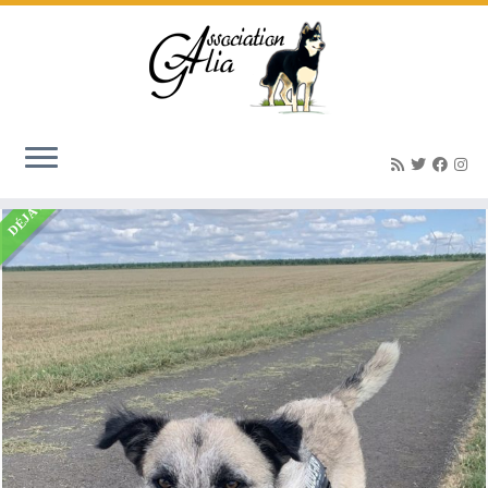
Accueil
»
Listings
»
REZA (né le 21/11/2018) croisé grillon
DÉJÀ ADOPTÉ(E)