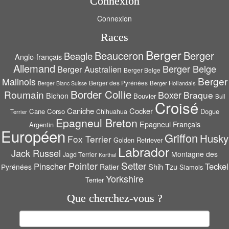
Connexion
Connexion
Races
Berger
Beauceron
Berger
Beagle
Anglo-français
Allemand
Berger Belge
Berger Australien
Berger Belge
Berger
Malinois
Berger des Pyrénées
Berger Hollandais
Berger Blanc Suisse
Border Collie
Roumain
Boxer
Braque
Bichon
Bouvier
Bull
Croisé
Caniche
Cocker
Cane Corso
Dogue
Chihuahua
Terrier
Epagneul Breton
Epagneul Français
Argentin
Européen
Griffon
Husky
Fox Terrier
Golden Retriever
Labrador
Jack Russel
Montagne des
Jagd Terrier
Korthal
Setter
Pointer
Pinscher
Teckel
Shih Tzu
Pyrénées
Ratier
Siamois
Yorkshire
Terrier
Que cherchez-vous ?
Rechercher :