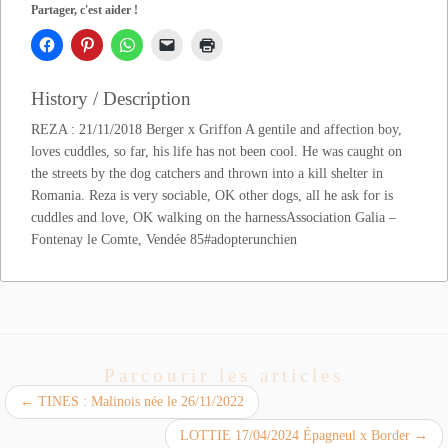
Partager, c'est aider !
History / Description
REZA : 21/11/2018 Berger x Griffon A gentile and affection boy,
loves cuddles, so far, his life has not been cool. He was caught on
the streets by the dog catchers and thrown into a kill shelter in
Romania. Reza is very sociable, OK other dogs, all he ask for is
cuddles and love, OK walking on the harnessAssociation Galia –
Fontenay le Comte, Vendée 85#adopterunchien
Parcourir les articles
←
TINES : Malinois née le 26/11/2022
LOTTIE 17/04/2024 Épagneul x Border
→