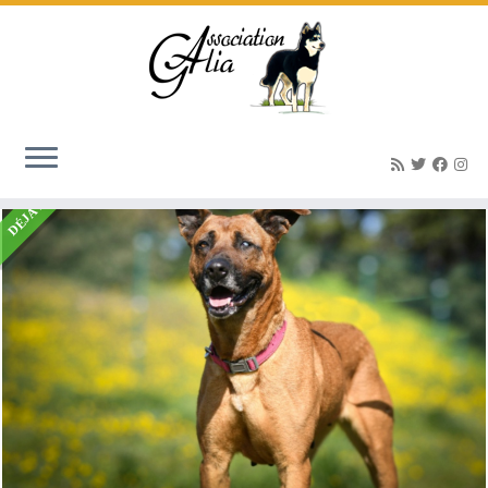
Accueil
»
Listings
»
Tina femelle 4 ans
DÉJÀ ADOPTÉ(E)