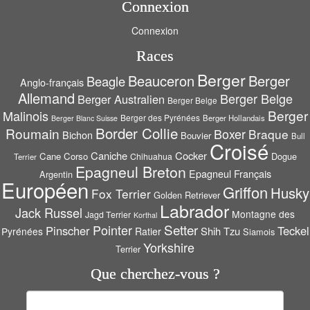
Connexion
Connexion
Races
Berger
Beauceron
Berger
Beagle
Anglo-français
Allemand
Berger Belge
Berger Australien
Berger Belge
Berger
Malinois
Berger des Pyrénées
Berger Hollandais
Berger Blanc Suisse
Border Collie
Roumain
Boxer
Braque
Bichon
Bouvier
Bull
Croisé
Caniche
Cocker
Cane Corso
Dogue
Chihuahua
Terrier
Epagneul Breton
Epagneul Français
Argentin
Européen
Griffon
Husky
Fox Terrier
Golden Retriever
Labrador
Jack Russel
Montagne des
Jagd Terrier
Korthal
Setter
Pointer
Pinscher
Teckel
Shih Tzu
Pyrénées
Ratier
Siamois
Yorkshire
Terrier
Que cherchez-vous ?
Rechercher :