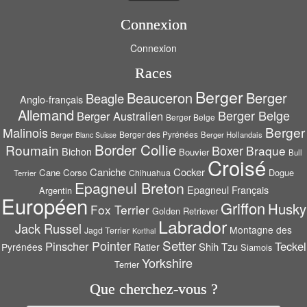
Connexion
Connexion
Races
Berger
Beauceron
Berger
Beagle
Anglo-français
Allemand
Berger Belge
Berger Australien
Berger Belge
Berger
Malinois
Berger des Pyrénées
Berger Hollandais
Berger Blanc Suisse
Border Collie
Roumain
Boxer
Braque
Bichon
Bouvier
Bull
Croisé
Caniche
Cocker
Cane Corso
Dogue
Chihuahua
Terrier
Epagneul Breton
Epagneul Français
Argentin
Européen
Griffon
Husky
Fox Terrier
Golden Retriever
Labrador
Jack Russel
Montagne des
Jagd Terrier
Korthal
Setter
Pointer
Pinscher
Teckel
Shih Tzu
Pyrénées
Ratier
Siamois
Yorkshire
Terrier
Que cherchez-vous ?