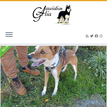
Accueil
»
Listings
»
TINO – mâle (né le 01/01/2021)
DÉJÀ ADOPTÉ(E)