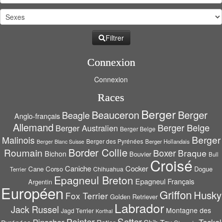
Filtrer
Connexion
Connexion
Races
Berger
Beauceron
Berger
Beagle
Anglo-français
Allemand
Berger Belge
Berger Australien
Berger Belge
Berger
Malinois
Berger des Pyrénées
Berger Hollandais
Berger Blanc Suisse
Border Collie
Roumain
Boxer
Braque
Bichon
Bouvier
Bull
Croisé
Caniche
Cocker
Cane Corso
Dogue
Chihuahua
Terrier
Epagneul Breton
Epagneul Français
Argentin
Européen
Griffon
Husky
Fox Terrier
Golden Retriever
Labrador
Jack Russel
Montagne des
Jagd Terrier
Korthal
Setter
Pointer
Pinscher
Teckel