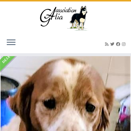
Accueil
»
Listings
»
Albine femelle Epagneul Breton 9 ans
DÉJÀ ADOPTÉ(E)