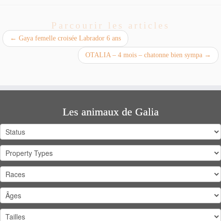
Parcourir les articles
←
Gaya femelle croisée Labrador 6 ans
OTALIA – 4 mois – chatonne bien sympa
→
Les animaux de Galia