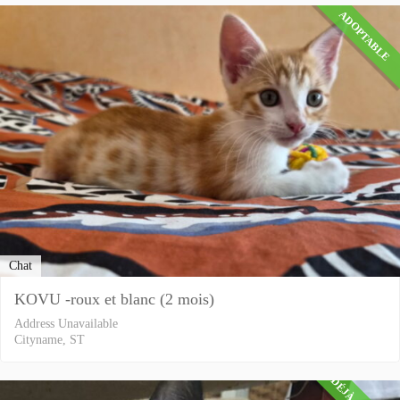
ADOPTABLE
Chat
KOVU -roux et blanc (2 mois)
Address Unavailable
Cityname, ST