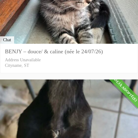
Chat
BENJY – douce/ & caline (née le 24/07/26)
Address Unavailable
Cityname, ST
DÉJÀ ADOPTÉ(E