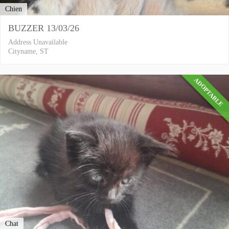
Chien
BUZZER 13/03/26
Address Unavailable
Cityname, ST
ADOPTABLE
Chat