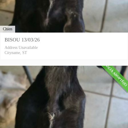
Chien
BISOU 13/03/26
Address Unavailable
Cityname, ST
DÉJÀ ADOPTÉ(E