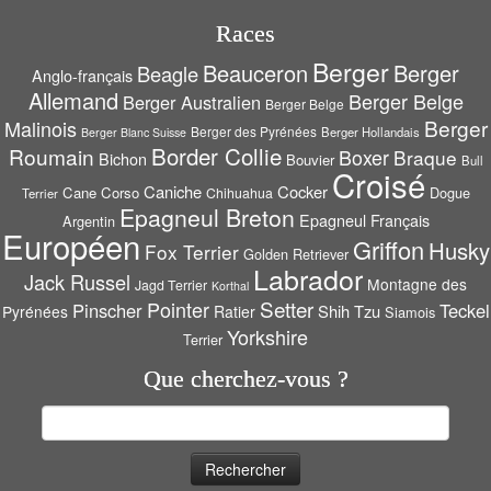
Races
Berger
Beauceron
Berger
Beagle
Anglo-français
Allemand
Berger Belge
Berger Australien
Berger Belge
Berger
Malinois
Berger des Pyrénées
Berger Hollandais
Berger Blanc Suisse
Border Collie
Roumain
Boxer
Braque
Bichon
Bouvier
Bull
Croisé
Caniche
Cocker
Cane Corso
Dogue
Chihuahua
Terrier
Epagneul Breton
Epagneul Français
Argentin
Européen
Griffon
Husky
Fox Terrier
Golden Retriever
Labrador
Jack Russel
Montagne des
Jagd Terrier
Korthal
Setter
Pointer
Pinscher
Teckel
Shih Tzu
Pyrénées
Ratier
Siamois
Yorkshire
Terrier
Que cherchez-vous ?
Rechercher :