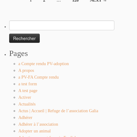
1
2
…
128
NEXT →
navigation
Rechercher :
Pages
a Compte rendu PV-adoption
A propos
a PV-FA Compte rendu
a test form
A test page
Activer
Actualités
Actus | Accueil | Refuge de l’association Galia
Adhérer
Adhérer à l’association
Adopter un animal