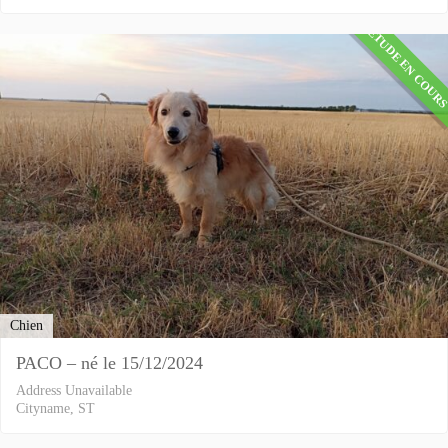
ETUDE EN COUR
Chien
PACO – né le 15/12/2024
Address Unavailable
Cityname, ST