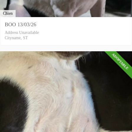
Chien
BOO 13/03/26
Address Unavailable
Cityname, ST
ADOPTABLE