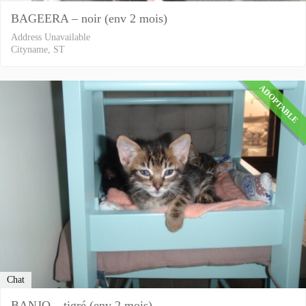
BAGEERA – noir (env 2 mois)
Address Unavailable
Cityname, ST
ADOPTABLE
Chat
BANJO – tigré (env 2 mois)