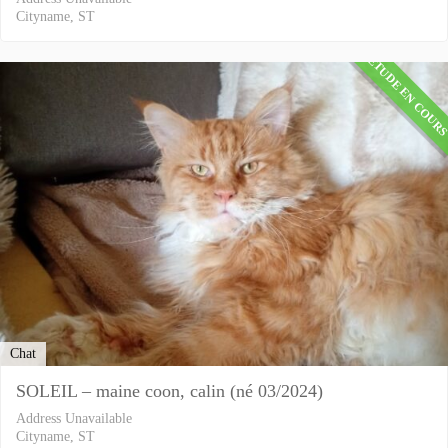
Cityname, ST
ETUDE EN COUR
Chat
SOLEIL – maine coon, calin (né 03/2024)
Address Unavailable
Cityname, ST