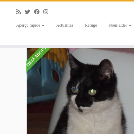
Aperçu rapide
Actualités
Refuge
Nous aider
Accueil
»
Listings
»
GAUFRETTE maman courage
DÉJÀ ADOPTÉ(E)