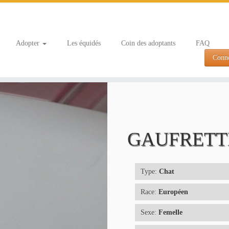
Adopter
Les équidés
Coin des adoptants
FAQ
Conn
GAUFRET
Type:
Chat
Race:
Européen
Sexe:
Femelle