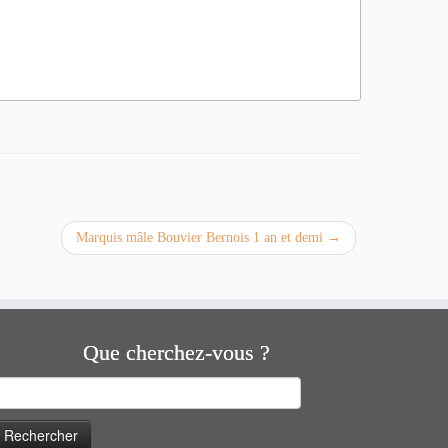
Marquis mâle Bouvier Bernois 1 an et demi
→
Que cherchez-vous ?
echercher :