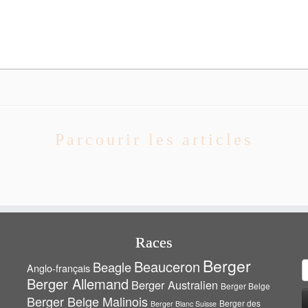
Parcourir les articles
Races
Berger
Beauceron
Beagle
Anglo-français
R
Berger Allemand
Berger Australien
Berger Belge
Berger Belge Malinois
Berger des
Berger Blanc Suisse