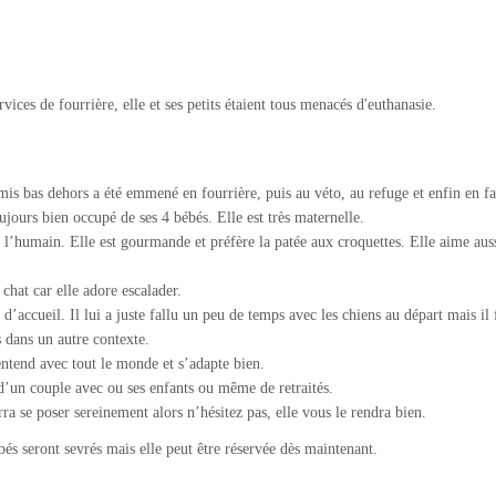
vices de fourrière, elle et ses petits étaient tous menacés d'euthanasie.
is bas dehors a été emmené en fourrière, puis au véto, au refuge et enfin en fam
ujours bien occupé de ses 4 bébés. Elle est très maternelle.
de l’humain. Elle est gourmande et préfère la patée aux croquettes. Elle aime au
chat car elle adore escalader.
 d’accueil. Il lui a juste fallu un peu de temps avec les chiens au départ mais il
s dans un autre contexte.
’entend avec tout le monde et s’adapte bien.
d’un couple avec ou ses enfants ou même de retraités.
ra se poser sereinement alors n’hésitez pas, elle vous le rendra bien.
bés seront sevrés mais elle peut être réservée dès maintenant.