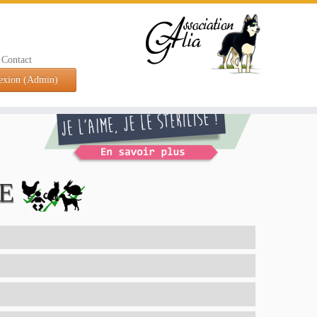
Contact
exion (Admin)
TE