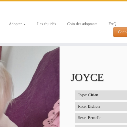
Adopter
Les équidés
Coin des adoptants
FAQ
Conn
JOYCE
Type:
Chien
Race:
Bichon
Sexe:
Femelle