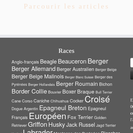
Parcourir les articles
Races
Berger
Beauceron
Beagle
Anglo-français
R
Berger Allemand
Berger Australien
Berger Belge
Berger Belge Malinois
Berger des
Berger Blanc Suisse
Berger Roumain
Bichon
Pyrénées
Berger Hollandais
Border Collie
Boxer
Braque
Bouvier
Bull Terrier
Croisé
Caniche
Cocker
Cane Corso
E
Chihuahua
Epagneul Breton
0
Epagneul
Dogue Argentin
Européen
c
Fox Terrier
Français
Golden
l
Griffon
Husky
Jack Russel
Retriever
Jagd Terrier
a
Labrador