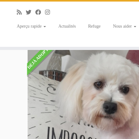
Aperçu rapide
Actualités
Refuge
Nous aider
Accueil
»
Listings
»
Joyce femelle bichon 1 an
DÉJÀ ADOPTÉ(E)