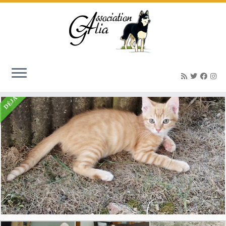
Accueil
»
Listings
»
KIWI, chaton joueur, sociable (né le 28/05/23)
DÉJÀ ADOPTÉ(E)