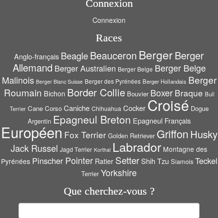
Connexion
Connexion
Races
Berger
Beauceron
Berger
Beagle
Anglo-français
Allemand
Berger Belge
Berger Australien
Berger Belge
Berger
Malinois
Berger des Pyrénées
Berger Hollandais
Berger Blanc Suisse
Border Collie
Roumain
Boxer
Braque
Bichon
Bouvier
Bull
Croisé
Caniche
Cocker
Cane Corso
Dogue
Chihuahua
Terrier
Epagneul Breton
Epagneul Français
Argentin
Européen
Griffon
Husky
Fox Terrier
Golden Retriever
Labrador
Jack Russel
Montagne des
Jagd Terrier
Korthal
Setter
Pointer
Pinscher
Teckel
Shih Tzu
Pyrénées
Ratier
Siamois
Yorkshire
Terrier
Que cherchez-vous ?
Rechercher :