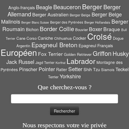
Berger
Beauceron
Berger
Beagle
Anglo-français
Allemand
Berger Belge
Berger Australien
Berger Belge
Berger
Malinois
Berger des Pyrénées
Berger Hollandais
Berger Blanc Suisse
Border Collie
Roumain
Boxer
Braque
Bichon
Bouvier
Bull
Croisé
Caniche
Cocker
Cane Corso
Dogue
Chihuahua
Terrier
Epagneul Breton
Epagneul Français
Argentin
Européen
Griffon
Husky
Fox Terrier
Golden Retriever
Labrador
Jack Russel
Montagne des
Jagd Terrier
Korthal
Setter
Pointer
Pinscher
Teckel
Shih Tzu
Pyrénées
Ratier
Siamois
Yorkshire
Terrier
Que cherchez-vous ?
Rechercher :
Nous respectons votre vie privée