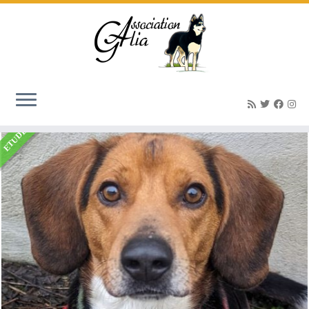
Accueil
»
Listings
»
Nemo beagle né le 7/05/2021
ETUDE EN COURS