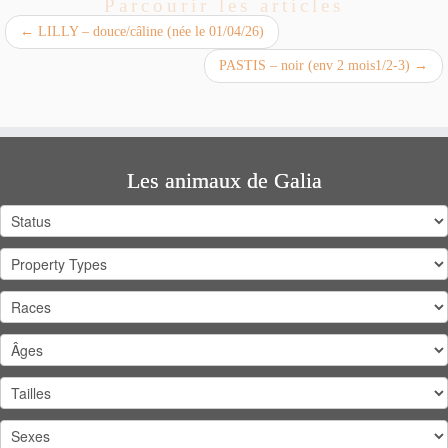
Parcourir les articles
←
LILLY – douce/câline (née le 01/04/26)
PASTIS – noir (env 2 mois1/2-3)
→
Les animaux de Galia