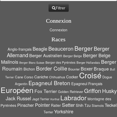
Filtrer
Connexion
Connexion
Races
Berger
Beauceron
Berger
Beagle
Anglo-français
Allemand
Berger Belge
Berger Australien
Berger Belge
Berger
Malinois
Berger des Pyrénées
Berger Hollandais
Berger Blanc Suisse
Border Collie
Roumain
Boxer
Braque
Bichon
Bouvier
Bull
Croisé
Caniche
Cocker
Cane Corso
Dogue
Chihuahua
Terrier
Epagneul Breton
Epagneul Français
Argentin
Européen
Griffon
Husky
Fox Terrier
Golden Retriever
Labrador
Jack Russel
Montagne des
Jagd Terrier
Korthal
Setter
Pointer
Pinscher
Teckel
Shih Tzu
Pyrénées
Ratier
Siamois
Yorkshire
Terrier