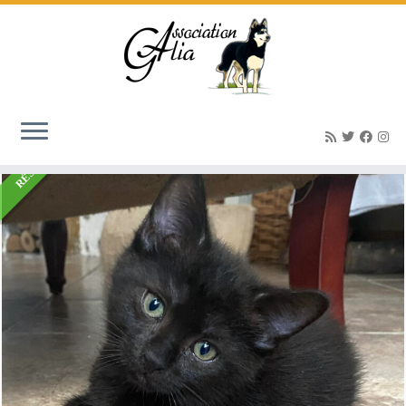
Accueil
»
Listings
»
PASTIS – noir (env 2 mois1/2-3)
RÉSERVÉ(E)