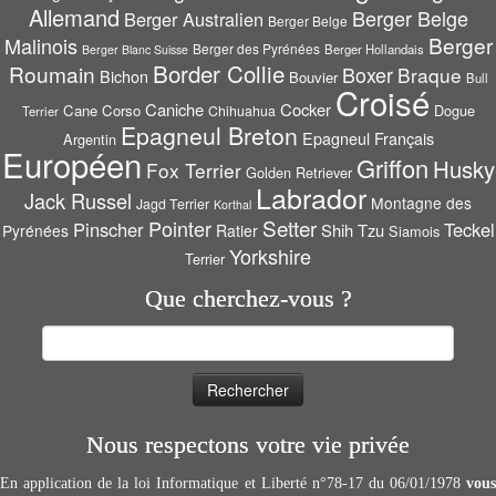
Allemand
Berger Belge
Berger Australien
Berger Belge
Berger
Malinois
Berger des Pyrénées
Berger Hollandais
Berger Blanc Suisse
Border Collie
Roumain
Boxer
Braque
Bichon
Bouvier
Bull
Croisé
Caniche
Cocker
Cane Corso
Dogue
Chihuahua
Terrier
Epagneul Breton
Epagneul Français
Argentin
Européen
Griffon
Husky
Fox Terrier
Golden Retriever
Labrador
Jack Russel
Montagne des
Jagd Terrier
Korthal
Setter
Pointer
Pinscher
Teckel
Shih Tzu
Pyrénées
Ratier
Siamois
Yorkshire
Terrier
Que cherchez-vous ?
Rechercher :
Nous respectons votre vie privée
En application de la loi Informatique et Liberté n°78-17 du 06/01/1978
vous