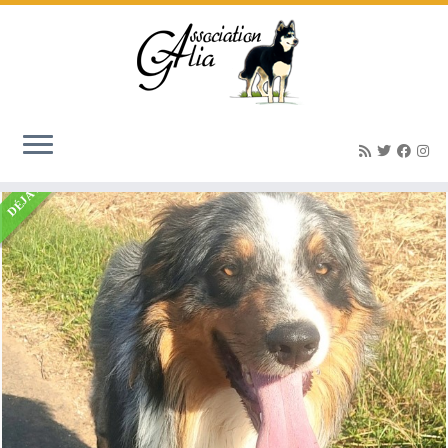
Accueil
»
Listings
»
SKY – Berger Australien né 01/02/2021
DÉJÀ ADOPTÉ(E)