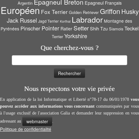
Epagneul Breton
Epagneul Français
Argentin
Européen
Griffon
Husky
Fox Terrier
Golden Retriever
Labrador
Jack Russel
Montagne des
Jagd Terrier
Korthal
Setter
Pointer
Pinscher
Teckel
Shih Tzu
Pyrénées
Ratier
Siamois
Yorkshire
Terrier
Que cherchez-vous ?
Rechercher :
Nous respectons votre vie privée
En application de la loi Informatique et Liberté n°78-17 du 06/01/1978
vous
pouvez accéder aux informations vous concernant
communiquées par vous
à l'usage exclusif de l'association Galia et demander leur suppression en vous
webmaster
adressant au
.
Politique de confidentialité