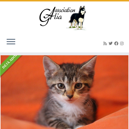
Accueil
»
Listings
»
SOQUETTE chaton mâle de 2 mois et demi à poils mi-
longs
DÉJÀ ADOPTÉ(E)