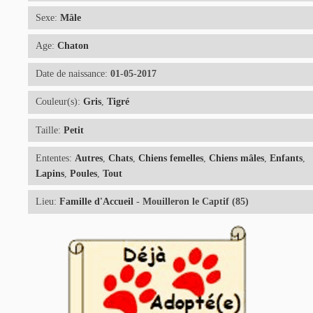
Sexe:
Mâle
Age:
Chaton
Date de naissance:
01-05-2017
Couleur(s):
Gris
,
Tigré
Taille:
Petit
Ententes:
Autres
,
Chats
,
Chiens femelles
,
Chiens mâles
,
Enfants
,
Lapins
,
Poules
,
Tout
Lieu:
Famille d'Accueil
- Mouilleron le Captif (85)