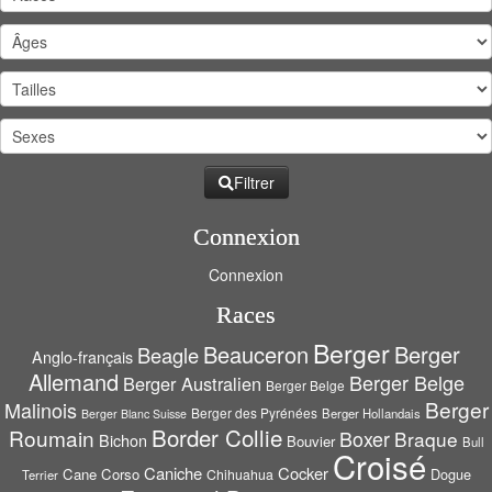
Filtrer
Connexion
Connexion
Races
Berger
Beauceron
Berger
Beagle
Anglo-français
Allemand
Berger Belge
Berger Australien
Berger Belge
Berger
Malinois
Berger des Pyrénées
Berger Hollandais
Berger Blanc Suisse
Border Collie
Roumain
Boxer
Braque
Bichon
Bouvier
Bull
Croisé
Caniche
Cocker
Cane Corso
Dogue
Chihuahua
Terrier