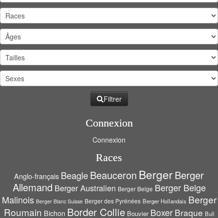
Filtrer
Connexion
Connexion
Races
Berger
Beauceron
Berger
Beagle
Anglo-français
Allemand
Berger Belge
Berger Australien
Berger Belge
Berger
Malinois
Berger des Pyrénées
Berger Hollandais
Berger Blanc Suisse
Border Collie
Roumain
Boxer
Braque
Bichon
Bouvier
Bull