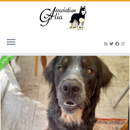
Accueil
»
Listings
»
Volt 2 – x border/labrador (né le 25/07/2024)
ETUDE EN COURS