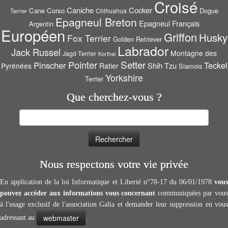
Croisé
Caniche
Cocker
Cane Corso
Dogue
Chihuahua
Terrier
Epagneul Breton
Epagneul Français
Argentin
Européen
Griffon
Husky
Fox Terrier
Golden Retriever
Labrador
Jack Russel
Montagne des
Jagd Terrier
Korthal
Setter
Pointer
Pinscher
Teckel
Shih Tzu
Pyrénées
Ratier
Siamois
Yorkshire
Terrier
Que cherchez-vous ?
Rechercher :
Nous respectons votre vie privée
En application de la loi Informatique et Liberté n°78-17 du 06/01/1978
vous
pouvez accéder aux informations vous concernant
communiquées par vous
à l'usage exclusif de l'association Galia et demander leur suppression en vous
webmaster
adressant au
.