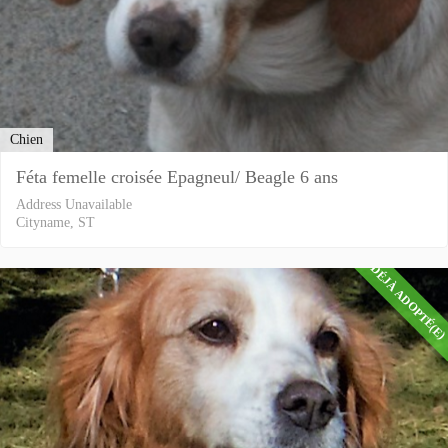
Chien
Féta femelle croisée Epagneul/ Beagle 6 ans
Address Unavailable
Cityname, ST
DÉJÀ ADOPTÉ(E