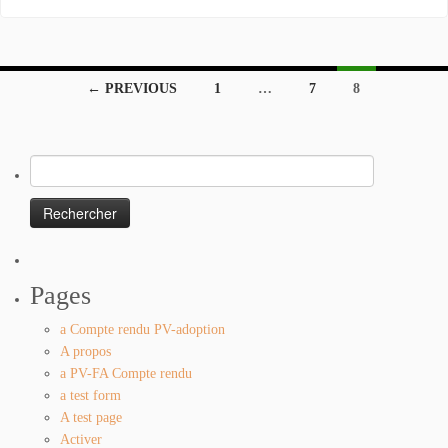
Listings
← PREVIOUS
1
…
7
8
navigation
Rechercher :
Pages
a Compte rendu PV-adoption
A propos
a PV-FA Compte rendu
a test form
A test page
Activer