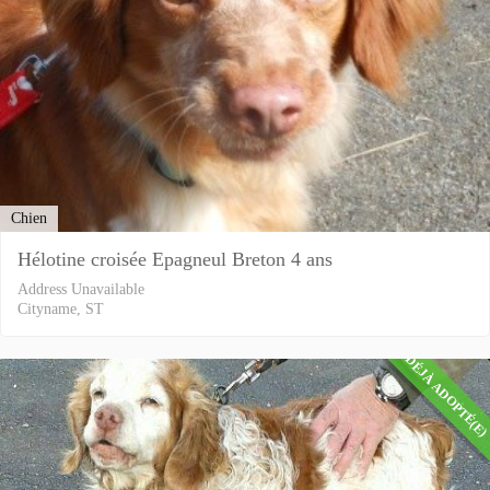
Chien
Hélotine croisée Epagneul Breton 4 ans
Address Unavailable
Cityname, ST
DÉJÀ ADOPTÉ(E