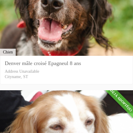
Chien
Denver mâle croisé Epagneul 8 ans
Address Unavailable
Cityname, ST
DÉJÀ ADOPTÉ(E