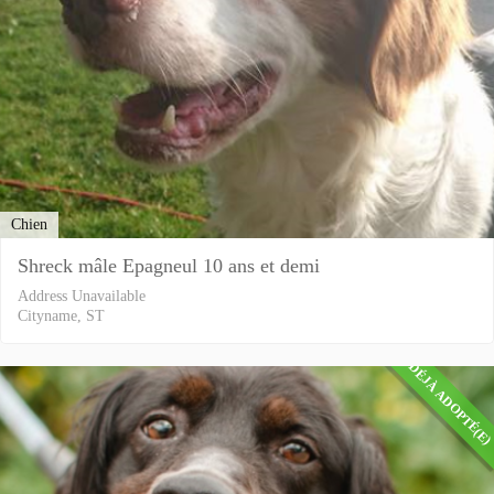
Chien
Shreck mâle Epagneul 10 ans et demi
Address Unavailable
Cityname, ST
DÉJÀ ADOPTÉ(E