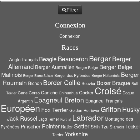
Filtrer
Connexion
Connexion
Races
Berger
Beauceron
Berger
Beagle
Anglo-français
Allemand
Berger Belge
Berger Australien
Berger Belge
Berger
Malinois
Berger des Pyrénées
Berger Hollandais
Berger Blanc Suisse
Border Collie
Roumain
Boxer
Braque
Bichon
Bouvier
Bull
Croisé
Caniche
Cocker
Cane Corso
Dogue
Chihuahua
Terrier
Epagneul Breton
Epagneul Français
Argentin
Européen
Griffon
Husky
Fox Terrier
Golden Retriever
Labrador
Jack Russel
Montagne des
Jagd Terrier
Korthal
Setter
Pointer
Pinscher
Teckel
Shih Tzu
Pyrénées
Ratier
Siamois
Yorkshire
Terrier