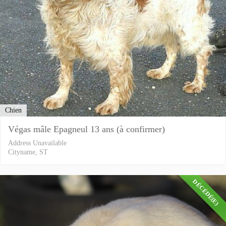
Chien
Végas mâle Epagneul 13 ans (à confirmer)
Address Unavailable
Cityname, ST
DÉCÉDÉ(E)