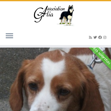
Epagneul Breton
Accueil
»
Epagneul Breton
»
Page 8
DÉJÀ ADOPTÉ(E