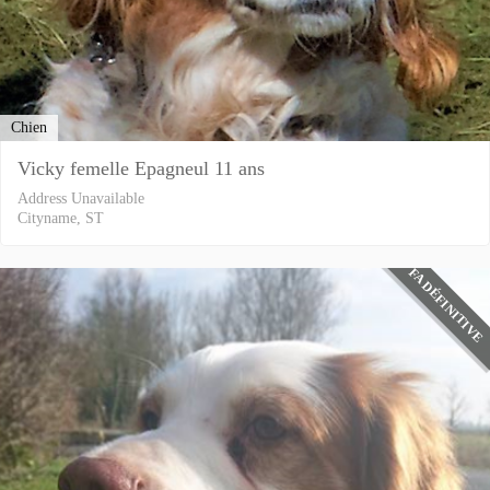
Chien
Vicky femelle Epagneul 11 ans
Address Unavailable
Cityname, ST
FA DÉFINITIVE